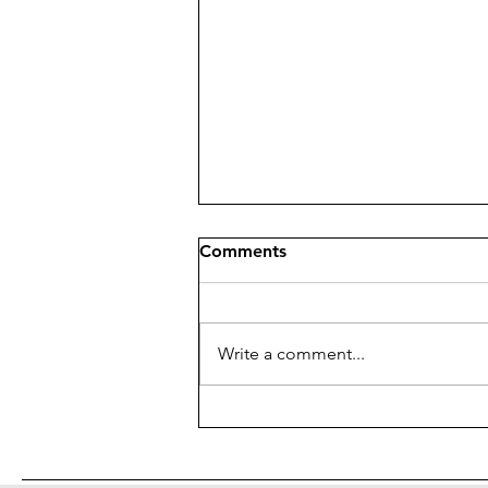
Comments
Write a comment...
XV Convegno del "Giornale
di Metafisica"