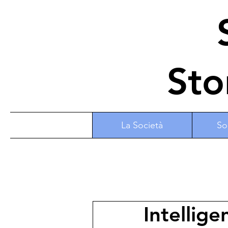
S
Sto
La Società
So
Intellige