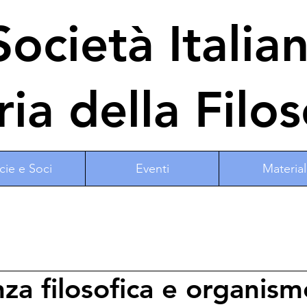
ocietà Italia
ria della Filos
cie e Soci
Eventi
Material
nza filosofica e organism