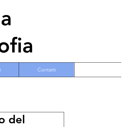
na
ofia
i
Contatti
o del