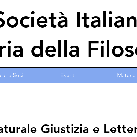
ocietà Italia
ria della Filos
cie e Soci
Eventi
Material
aturale Giustizia e Lette