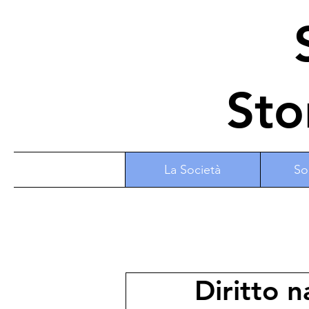
S
Sto
La Società
So
Diritto n