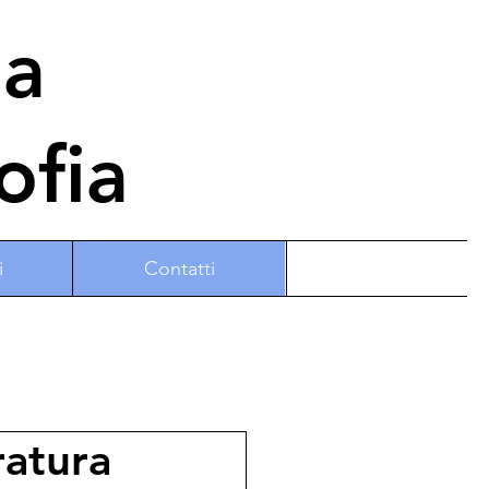
na
ofia
i
Contatti
ratura