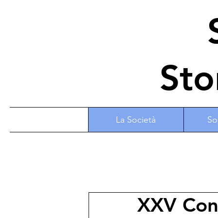
S
Sto
La Società
So
XXV Cong