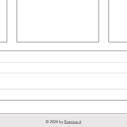
Quodlibeta Cartesiana
Diri
Lett
© 2024 by
Evenice.it