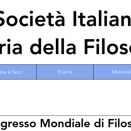
ocietà Italia
ria della Filos
cie e Soci
Eventi
Material
resso Mondiale di Filos