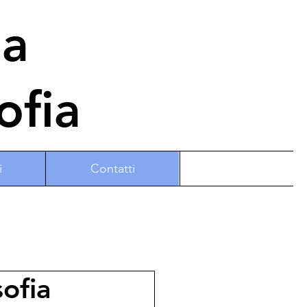
na
ofia
i
Contatti
ofia