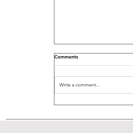
Comments
Write a comment...
XV Convegno del "Giornale
di Metafisica"