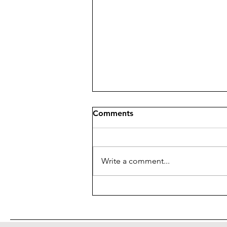
Comments
Write a comment...
XV Convegno del "Giornale
di Metafisica"