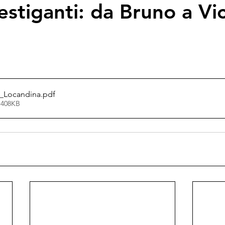
estiganti: da Bruno a Vi
at_Locandina
.pdf
 408KB