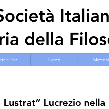
ocietà Italia
ria della Filos
cie e Soci
Eventi
Material
 Lustrat” Lucrezio nella