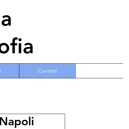
na
ofia
i
Contatti
 Napoli