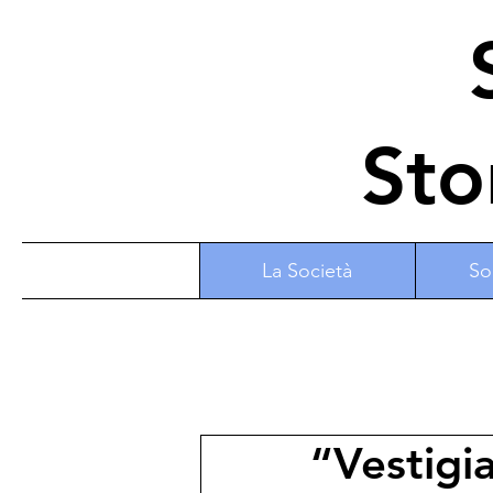
S
Sto
La Società
So
“Vestigia