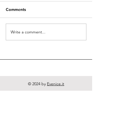
Comments
Quodlibeta Cartesiana
Write a comment...
Diritto naturale
e Letteratura
© 2024 by
Evenice.it