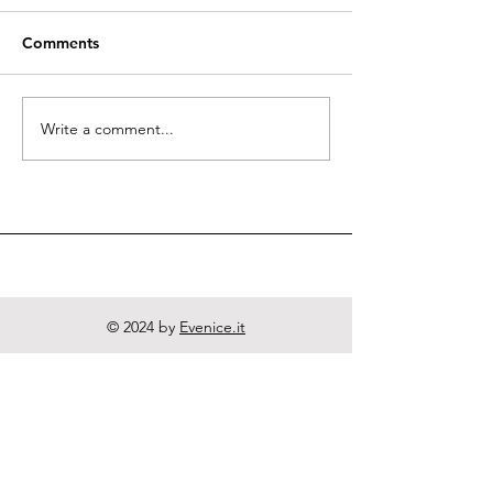
Comments
Quodlibeta Cartesiana
Write a comment...
Diritto naturale
e Letteratura
© 2024 by
Evenice.it