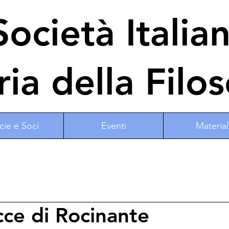
ocietà Italia
ria della Filos
cie e Soci
Eventi
Material
cce di Rocinante