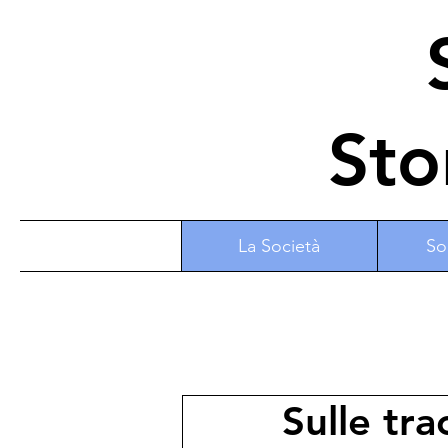
S
Sto
La Società
So
Sulle tra