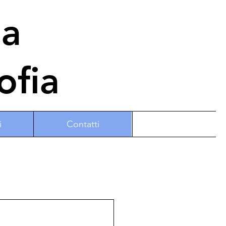
na
ofia
i
Contatti