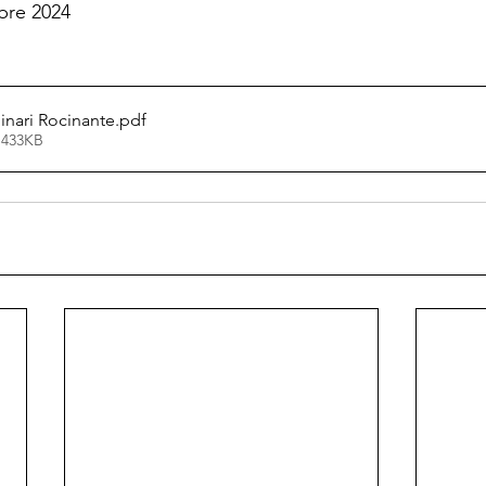
bre 2024
nari Rocinante
.pdf
 433KB