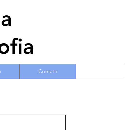
na
ofia
i
Contatti