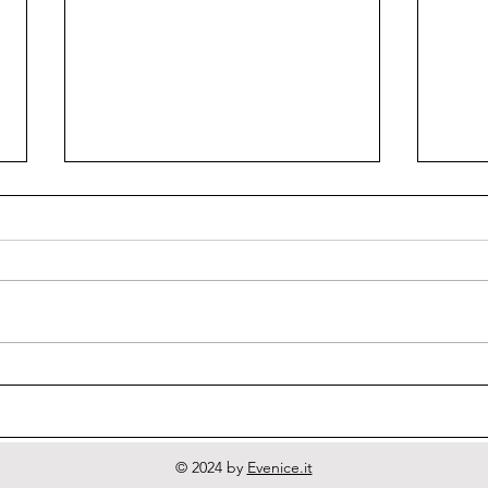
Quodlibeta Cartesiana
Diri
Lett
© 2024 by
Evenice.it