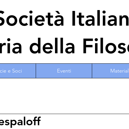
ocietà Italia
ria della Filos
cie e Soci
Eventi
Material
espaloff