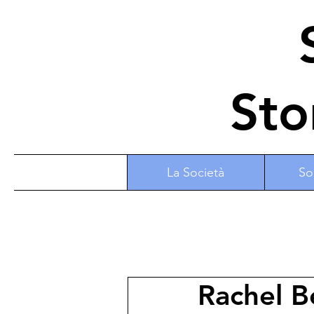
S
Sto
La Società
So
Rachel B