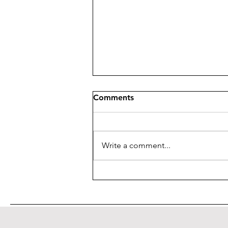
Comments
Write a comment...
XV Convegno del "Giornale
di Metafisica"