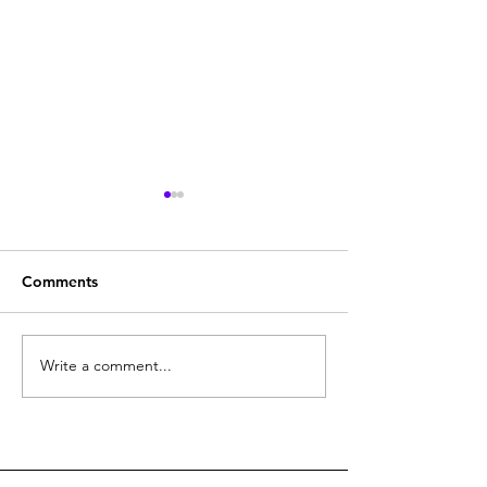
Comments
Quodlibeta Cartesiana
Write a comment...
Diritto naturale
e Letteratura