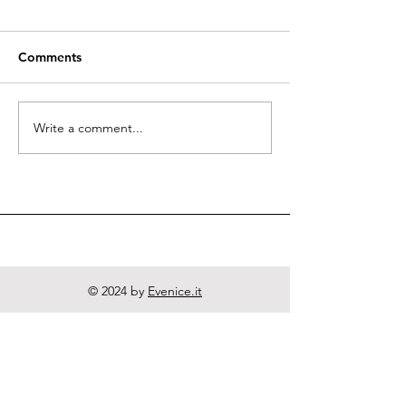
Comments
Quodlibeta Cartesiana
Write a comment...
Diritto naturale
e Letteratura
© 2024 by
Evenice.it