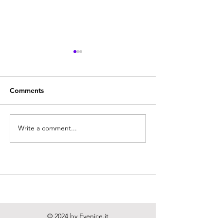
Comments
Quodlibeta Cartesiana
Write a comment...
Diritto naturale
e Letteratura
© 2024 by
Evenice.it