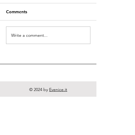
Comments
Quodlibeta Cartesiana
Write a comment...
Diritto naturale
e Letteratura
© 2024 by
Evenice.it