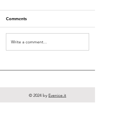
Comments
Quodlibeta Cartesiana
Write a comment...
Diritto naturale
e Letteratura
© 2024 by
Evenice.it