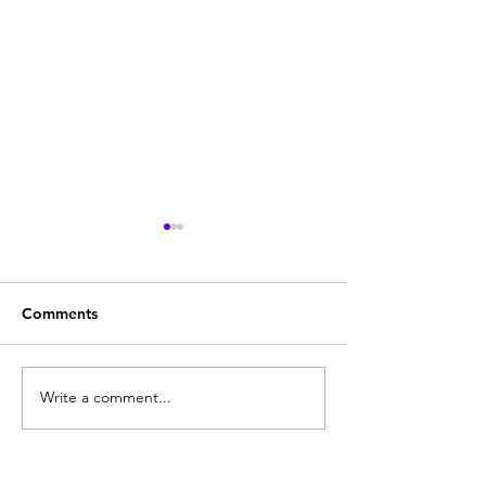
Comments
Quodlibeta Cartesiana
Write a comment...
Diritto naturale
e Letteratura