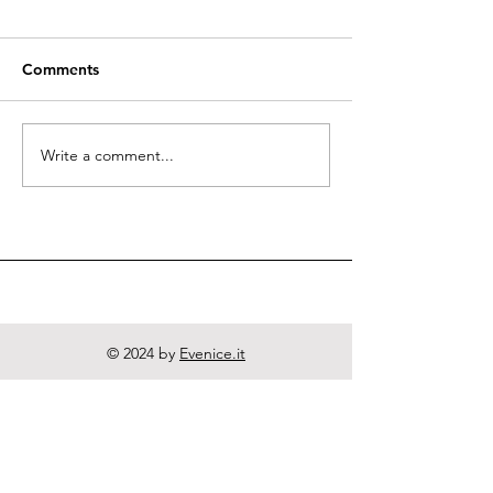
Comments
Quodlibeta Cartesiana
Write a comment...
Diritto naturale
e Letteratura
© 2024 by
Evenice.it