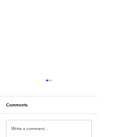
Comments
Quodlibeta Cartesiana
Write a comment...
Diritto naturale
e Letteratura