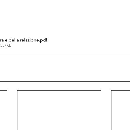
a e della relazione
.pdf
 557KB