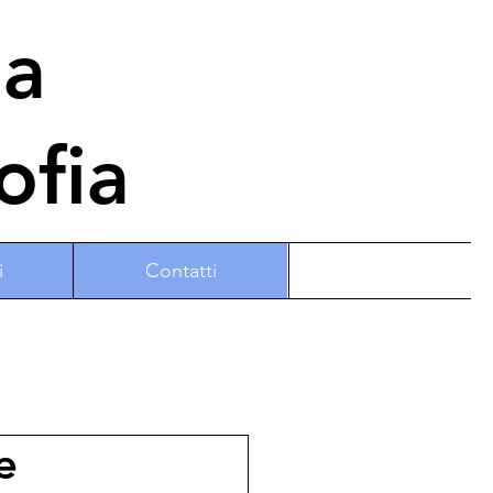
na
ofia
i
Contatti
e