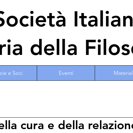
ocietà Italia
ria della Filos
cie e Soci
Eventi
Material
lla cura e della relazion