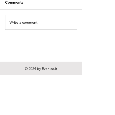
Comments
Quodlibeta Cartesiana
Write a comment...
Diritto naturale
e Letteratura
© 2024 by
Evenice.it