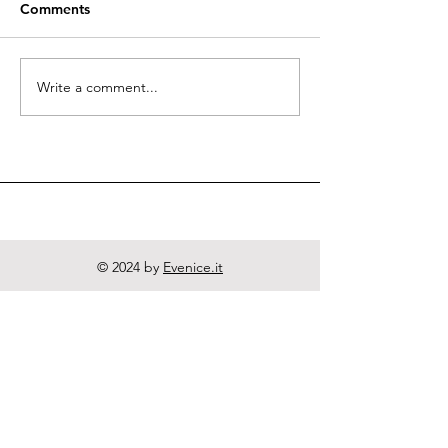
Comments
Quodlibeta Cartesiana
Write a comment...
Diritto naturale
e Letteratura
© 2024 by
Evenice.it