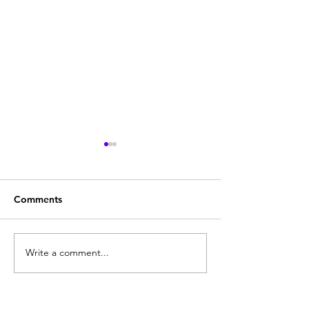
Comments
Quodlibeta Cartesiana
Write a comment...
Diritto naturale
e Letteratura