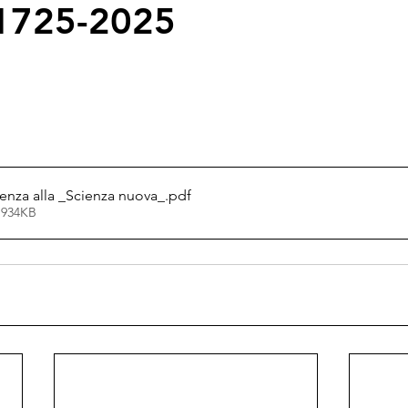
1725-2025
ienza alla _Scienza nuova_
.pdf
 934KB