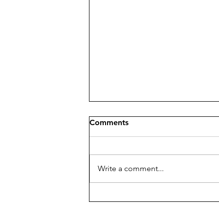
Comments
Write a comment...
XV Convegno del "Giornale
di Metafisica"