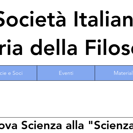
ocietà Italia
ria della Filos
cie e Soci
Eventi
Material
ova Scienza alla "Scienz