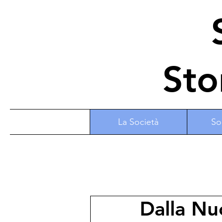
S
Sto
La Società
So
Dalla Nu