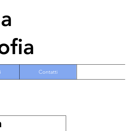
na
ofia
i
Contatti
a