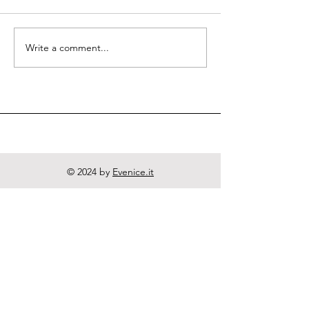
Quodlibeta Cartesiana
Write a comment...
Diritto naturale
e Letteratura
© 2024 by
Evenice.it